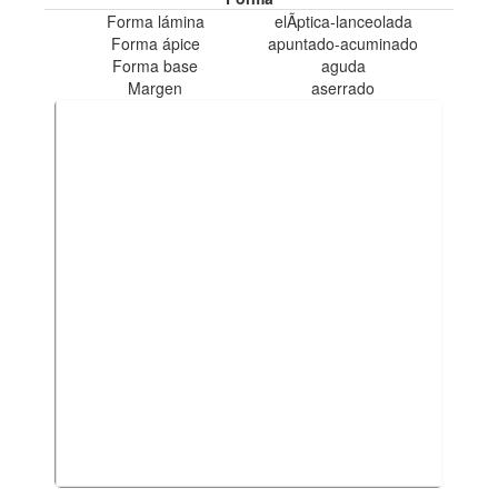
Forma lámina
elÃ­ptica-lanceolada
Forma ápice
apuntado-acuminado
Forma base
aguda
Margen
aserrado