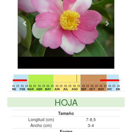
01
15
01
15
01
15
01
15
01
15
01
15
01
15
01
15
01
15
01
15
01
15
01
15
01
15
01
DIC
ENE
FEB
MAR
ABR
MAY
JUN
JUL
AGO
SEP
OCT
NOV
DIC
ENE
HOJA
Tamaño
Longitud (cm)
7-8,5
Ancho (cm)
3-4
Forma