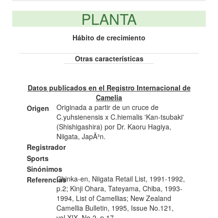
PLANTA
Hábito de crecimiento
Otras características
Datos publicados en el Registro Internacional de
Camelia
Originada a partir de un cruce de
Origen
C.yuhsienensis x C.hiemalis 'Kan-tsubaki'
(Shishigashira) por Dr. Kaoru Hagiya,
Niigata, JapÃ³n.
Registrador
Sports
Sinónimos
Chinka-en, Niigata Retail List, 1991-1992,
Referencias
p.2; Kinji Ohara, Tateyama, Chiba, 1993-
1994, List of Camellias; New Zealand
Camellia Bulletin, 1995, Issue No.121,
vol.XIX, No.2, p.17.