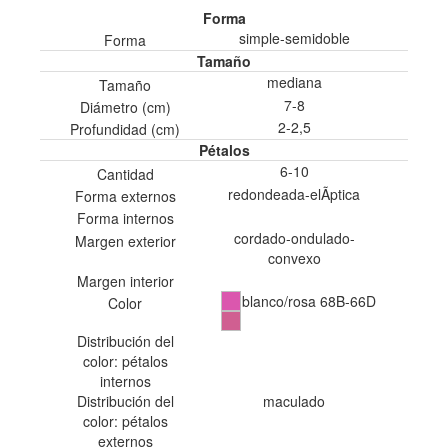
Forma
simple-semidoble
Forma
Tamaño
mediana
Tamaño
7-8
Diámetro (cm)
2-2,5
Profundidad (cm)
Pétalos
6-10
Cantidad
redondeada-elÃ­ptica
Forma externos
Forma internos
cordado-ondulado-
Margen exterior
convexo
Margen interior
blanco/rosa 68B-66D
Color
Distribución del
color: pétalos
internos
Distribución del
maculado
color: pétalos
externos