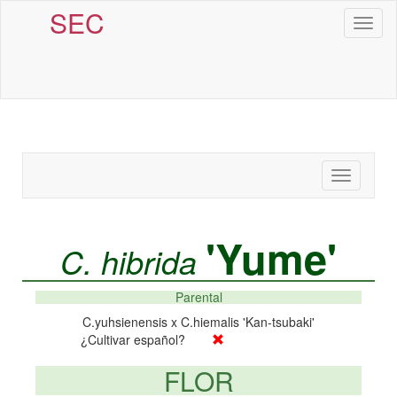
SEC
Toggl
naviga
Toggle
navigatio
'Yume'
C. hibrida
Parental
C.yuhsienensis x C.hiemalis 'Kan-tsubaki'
¿Cultivar español?
FLOR