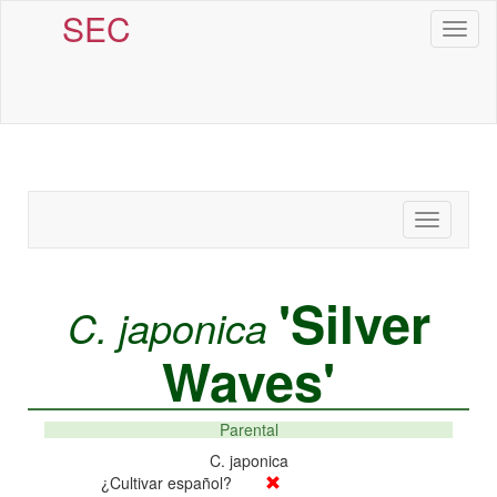
SEC
Toggl
naviga
Toggle
navigatio
'Silver
C. japonica
Waves'
Parental
C. japonica
¿Cultivar español?