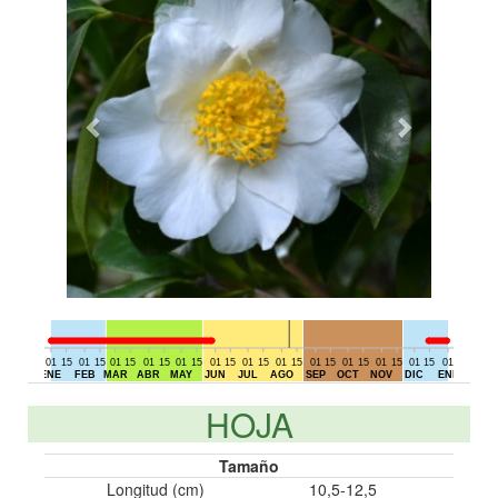
01
15
01
15
01
15
01
15
01
15
01
15
01
15
01
15
01
15
01
15
01
15
01
15
01
15
01
DIC
ENE
FEB
MAR
ABR
MAY
JUN
JUL
AGO
SEP
OCT
NOV
DIC
ENE
HOJA
Tamaño
Longitud (cm)
10,5-12,5