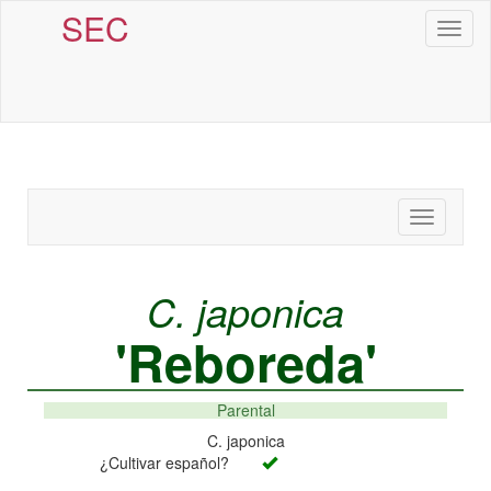
SEC
Toggl
naviga
Toggle
navigatio
C. japonica
'Reboreda'
Parental
C. japonica
¿Cultivar español?