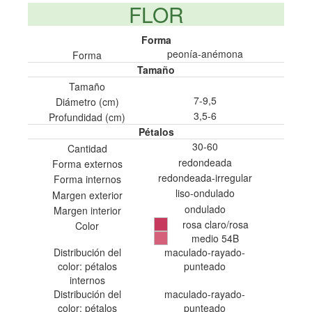
FLOR
Forma
peonía-anémona
Forma
Tamaño
Tamaño
7-9,5
Diámetro (cm)
3,5-6
Profundidad (cm)
Pétalos
30-60
Cantidad
redondeada
Forma externos
redondeada-irregular
Forma internos
liso-ondulado
Margen exterior
ondulado
Margen interior
rosa claro/rosa
Color
medio 54B
Distribución del
maculado-rayado-
color: pétalos
punteado
internos
Distribución del
maculado-rayado-
color: pétalos
punteado