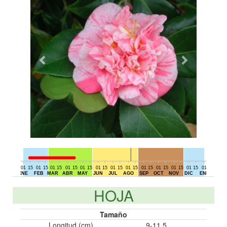
01
15
01
15
01
15
01
15
01
15
01
15
01
15
01
15
01
15
01
15
01
15
01
15
01
15
01
DIC
ENE
FEB
MAR
ABR
MAY
JUN
JUL
AGO
SEP
OCT
NOV
DIC
ENE
HOJA
Tamaño
Longitud (cm)
9-11,5