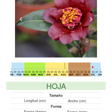
01
15
01
15
01
15
01
15
01
15
01
15
01
15
01
15
01
15
01
15
01
15
01
15
01
15
01
DIC
ENE
FEB
MAR
ABR
MAY
JUN
JUL
AGO
SEP
OCT
NOV
DIC
ENE
HOJA
Tamaño
Longitud (cm)
Ancho (cm)
Forma
Forma lámina
Forma ápice