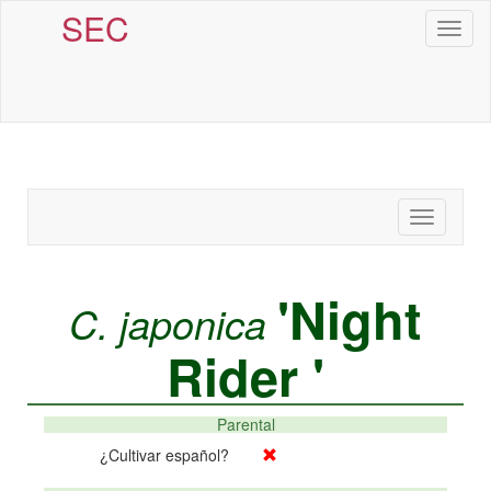
SEC
Toggl
naviga
Toggle
navigatio
'Night
C. japonica
Rider '
Parental
¿Cultivar español?