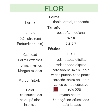
FLOR
Forma
doble formal, imbricada
Forma
Tamaño
pequeña-mediana
Tamaño
6-7,8
Diámetro (cm)
3,2-3,7
Profundidad (cm)
Pétalos
50-100
Cantidad
redondeada-elíptica
Forma externos
redondeada-elíptica
Forma internos
cordado-inciso en uno o
Margen exterior
varios puntos-base pétalo
cordado-inciso en uno o
Margen interior
varios puntos-cóncavo
rojo 53B
Color
Distribución del
rayado central-
color: pétalos
homogéneo-difuminado
internos
hacia la base