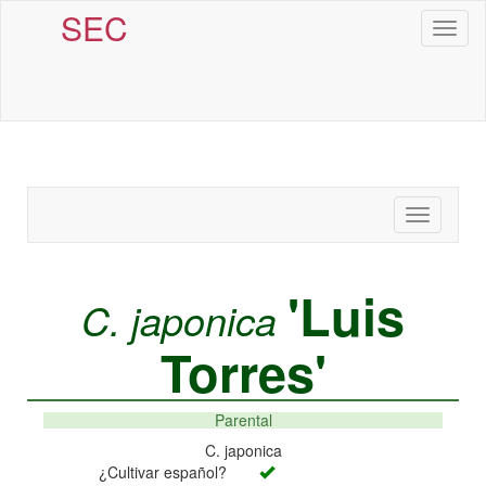
SEC
Toggl
naviga
Toggle
navigatio
'Luis
C. japonica
Torres'
Parental
C. japonica
¿Cultivar español?