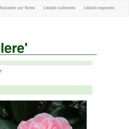
Buscador por flores
Listado cultivares
Listado especies
lere'
r'