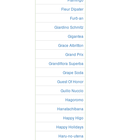
Fleur Dipater
Furô-an
Giardino Schmitz
Gigantea
Grace Albritton
Grand Prix
Grandiflora Superba
Grape Soda
Guest Of Honor
Guilio Nuccio
Hagoromo
Hanatachibana
Happy Higo
Happy Holidays
Haru-no-utena