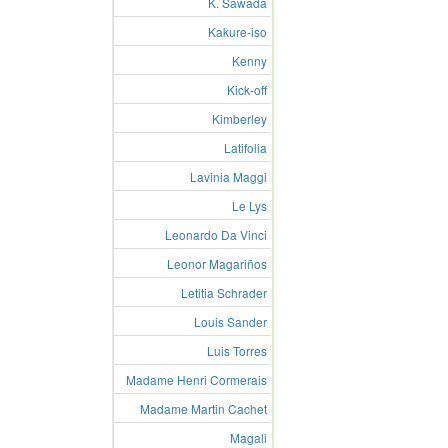
K. Sawada
Kakure-iso
Kenny
Kick-off
Kimberley
Latifolia
Lavinia Maggi
Le Lys
Leonardo Da Vinci
Leonor Magariños
Letitia Schrader
Louis Sander
Luis Torres
Madame Henri Cormerais
Madame Martin Cachet
Magali