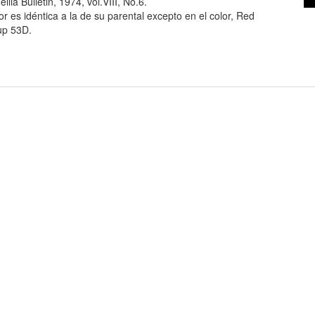
llia Bulletin, 1974, vol.VIII, No.6.
lor es idéntica a la de su parental excepto en el color, Red
up 53D.