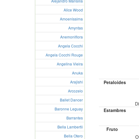
Alejandro Mansilla
Alice Wood
Amoenissima
Amyntas
Anemoniflora
Angela Cocchi
Angela Cocchi Rouge
Angelina Vieira
Anuka
Petaloides
Arajishi
Arcozelo
Ballet Dancer
Di
Baronne Leguay
Estambres
Barrantes
Bella Lambertii
Fruto
Bella Otero
O