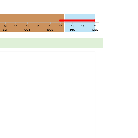
01
15
01
15
01
15
01
15
01
SEP
OCT
NOV
DIC
ENE