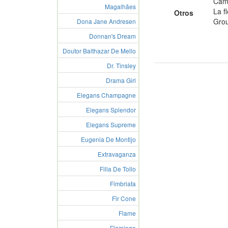
Came
Magalhães
La f
Otros
Gro
Dona Jane Andresen
Donnan's Dream
Doutor Balthazar De Mello
Dr. Tinsley
Drama Girl
Elegans Champagne
Elegans Splendor
Elegans Supreme
Eugenia De Montijo
Extravaganza
Filla De Tollo
Fimbriata
Fir Cone
Flame
Flamingo