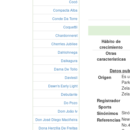
Cocó
Compacta Alba
Conde Da Torre
Coquettii
Chardonneret
Hábito de
Cherries Jubilee
crecimiento
Dahlohnega
Otras
características
Daikagura
Dama De Tollo
Datos pub
Es u
Origen
Daviesii
Park
Dawn's Early Light
Zela
Zela
Debutante
Registrador
Do Pozo
Sports
Dom João Iv
Sinó
Sinónimos
New 
Referencias
Don José Diego Maciñeira
No.4
Dona Herzília De Freitas