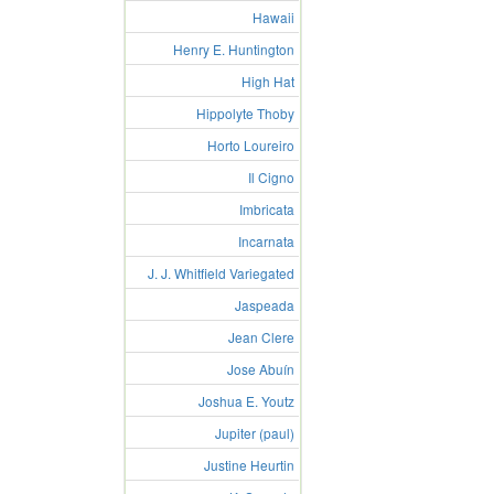
Hawaii
Henry E. Huntington
High Hat
Hippolyte Thoby
Horto Loureiro
Il Cigno
Imbricata
Incarnata
J. J. Whitfield Variegated
Jaspeada
Jean Clere
Jose Abuín
Joshua E. Youtz
Jupiter (paul)
Justine Heurtin