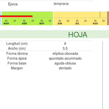
temprana
Época
01
15
01
15
01
15
01
15
01
15
01
15
MAR
ABR
MAY
JUN
JUL
AGO
HOJA
Longitud (cm)
8
Ancho (cm)
5,5
Forma lámina
elíptica-obovada
Forma ápice
apuntado-acuminado
Forma base
aguda-obtusa
Margen
dentado