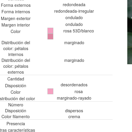
redondeada
Forma externos
redondeada-irregular
Forma internos
ondulado
Margen exterior
ondulado
Margen interior
rosa 53D/blanco
Color
Distribución del
marginado
color: pétalos
internos
Distribución del
marginado
color: pétalos
externos
Cantidad
desordenados
Disposición
rosa
Color
marginado-rayado
stribución del color
Número
Disposición
dispersos
Color filamento
crema
Presencia
tras características