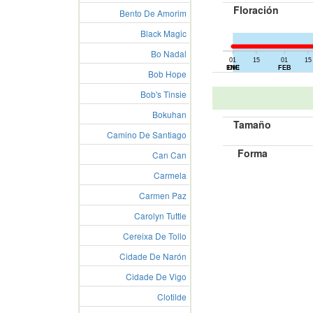
Floración
Bento De Amorim
Black Magic
Bo Nadal
01
15
01
15
01
15
ENE
DIC
FEB
Bob Hope
Bob's Tinsie
Bokuhan
Tamaño
Camino De Santiago
Forma
Can Can
Carmela
Carmen Paz
Carolyn Tuttle
Cereixa De Tollo
Cidade De Narón
Cidade De Vigo
Clotilde