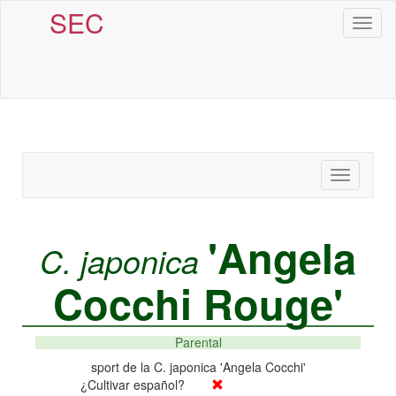
SEC
Toggl
naviga
Toggle
navigatio
'Angela
C. japonica
Cocchi Rouge'
Parental
sport de la C. japonica 'Angela Cocchi'
¿Cultivar español?