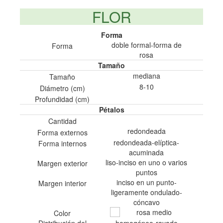
FLOR
Forma
doble formal-forma de
Forma
rosa
Tamaño
mediana
Tamaño
8-10
Diámetro (cm)
Profundidad (cm)
Pétalos
Cantidad
redondeada
Forma externos
redondeada-elíptica-
Forma internos
acuminada
liso-inciso en uno o varios
Margen exterior
puntos
inciso en un punto-
Margen interior
ligeramente ondulado-
cóncavo
rosa medio
Color
Distribución del
homogéneo-rayado