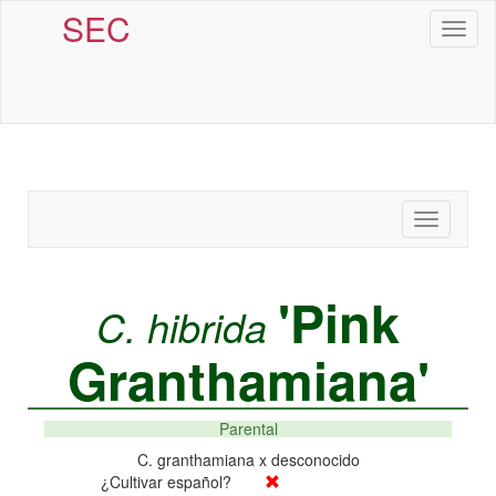
SEC
Toggl
naviga
Toggle
navigatio
'Pink
C. hibrida
Granthamiana'
Parental
C. granthamiana x desconocido
¿Cultivar español?