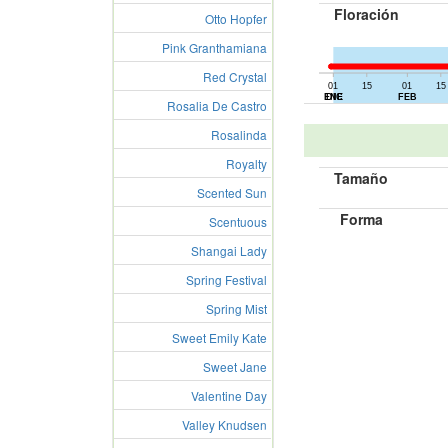
Floración
Otto Hopfer
Pink Granthamiana
Red Crystal
01
15
01
15
01
15
ENE
DIC
FEB
Rosalia De Castro
Rosalinda
Royalty
Tamaño
Scented Sun
Forma
Scentuous
Shangai Lady
Spring Festival
Spring Mist
Sweet Emily Kate
Sweet Jane
Valentine Day
Valley Knudsen