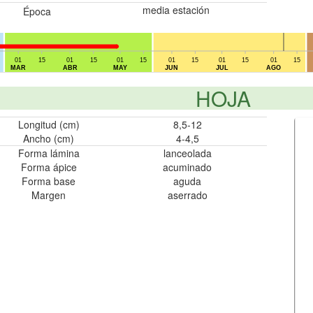
media estación
Época
01
15
01
15
01
15
01
15
01
15
01
15
MAR
ABR
MAY
JUN
JUL
AGO
HOJA
Longitud (cm)
8,5-12
Ancho (cm)
4-4,5
Forma lámina
lanceolada
Forma ápice
acuminado
Forma base
aguda
Margen
aserrado