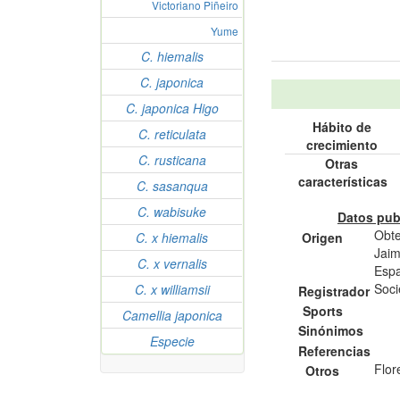
Victoriano Piñeiro
Yume
C. hiemalis
C. japonica
C. japonica Higo
Hábito de
C. reticulata
crecimiento
C. rusticana
Otras
características
C. sasanqua
C. wabisuke
Datos pub
Obte
Origen
C. x hiemalis
Jaim
C. x vernalis
Esp
Soci
C. x williamsii
Registrador
Sports
Camellia japonica
Sinónimos
Especie
Referencias
Flor
Otros