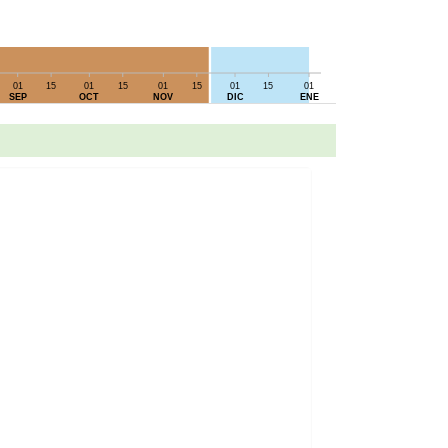
01
15
01
15
01
15
01
15
01
SEP
OCT
NOV
DIC
ENE