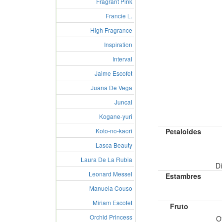
Fragrant Pink
Francie L.
High Fragrance
Inspiration
Interval
Jaime Escofet
Juana De Vega
Juncal
Kogane-yuri
Petaloides
Koto-no-kaori
Lasca Beauty
Laura De La Rubia
Di
Leonard Messel
Estambres
Manuela Couso
Miriam Escofet
Fruto
Orchid Princess
O