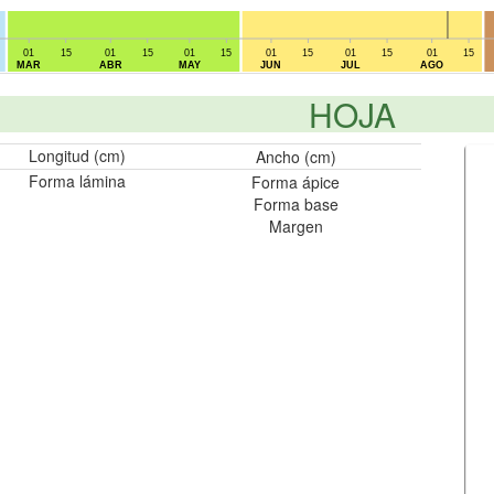
01
15
01
15
01
15
01
15
01
15
01
15
MAR
ABR
MAY
JUN
JUL
AGO
HOJA
Longitud (cm)
Ancho (cm)
Forma lámina
Forma ápice
Forma base
Margen