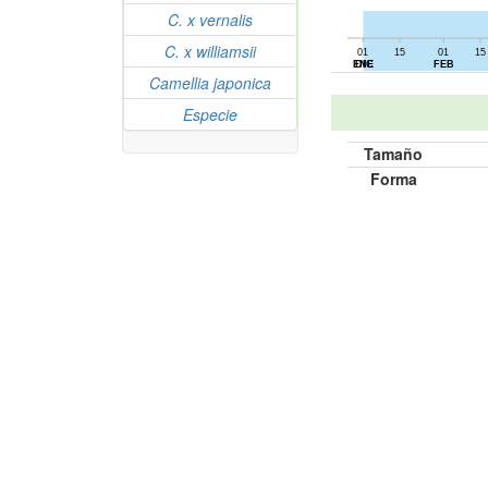
C. x vernalis
C. x williamsii
01
15
01
15
01
15
ENE
DIC
FEB
Camellia japonica
Especie
Tamaño
Forma