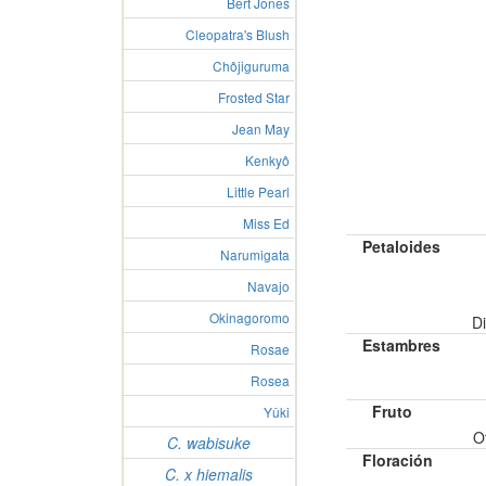
Bert Jones
Cleopatra's Blush
Chôjiguruma
Frosted Star
Jean May
Kenkyô
Little Pearl
Miss Ed
Petaloides
Narumigata
Navajo
Okinagoromo
Di
Estambres
Rosae
Rosea
Fruto
Yûki
O
C. wabisuke
Floración
C. x hiemalis