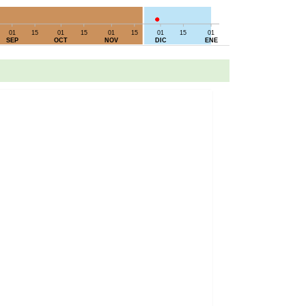
01
15
01
15
01
15
01
15
01
SEP
OCT
NOV
DIC
ENE