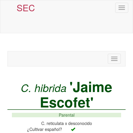
SEC
Toggl
naviga
Toggle
navigatio
'Jaime
C. hibrida
Escofet'
Parental
C. reticulata x desconocido
¿Cultivar español?