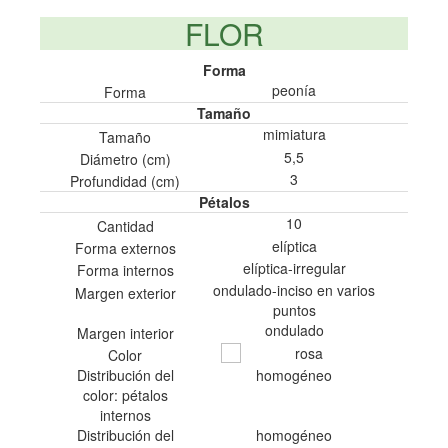
FLOR
Forma
peoní­a
Forma
Tamaño
mimiatura
Tamaño
5,5
Diámetro (cm)
3
Profundidad (cm)
Pétalos
10
Cantidad
elí­ptica
Forma externos
elí­ptica-irregular
Forma internos
ondulado-inciso en varios
Margen exterior
puntos
ondulado
Margen interior
rosa
Color
Distribución del
homogéneo
color: pétalos
internos
Distribución del
homogéneo