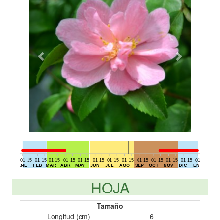
01
15
01
15
01
15
01
15
01
15
01
15
01
15
01
15
01
15
01
15
01
15
01
15
01
15
01
DIC
ENE
FEB
MAR
ABR
MAY
JUN
JUL
AGO
SEP
OCT
NOV
DIC
ENE
HOJA
Tamaño
Longitud (cm)
6