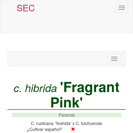
SEC
Toggl
naviga
Toggle
navigatio
'Fragrant
c. hibrida
Pink'
Parental
C. rusticana 'Yoshida' x C. lutchuensis
¿Cultivar español?