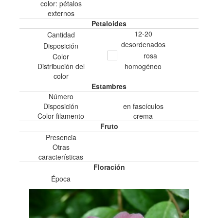
color: pétalos
externos
Petaloides
12-20
Cantidad
desordenados
Disposición
rosa
Color
Distribución del
homogéneo
color
Estambres
Número
Disposición
en fascí­culos
Color filamento
crema
Fruto
Presencia
Otras
características
Floración
Época