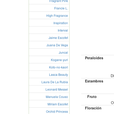
Fragrant Pink
Francie L.
High Fragrance
Inspiration
Interval
Jaime Escofet
Juana De Vega
Juncal
Petaloides
Kogane-yuri
Koto-no-kaori
Lasca Beauty
Di
Estambres
Laura De La Rubia
Leonard Messel
Fruto
Manuela Couso
O
Miriam Escofet
Floración
Orchid Princess