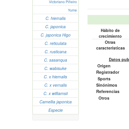
Victoriano Piñeiro
Yume
C. hiemalis
C. japonica
Hábito de
C. japonica Higo
crecimiento
Otras
C. reticulata
características
C. rusticana
Datos pub
C. sasanqua
Origen
C. wabisuke
Registrador
C. x hiemalis
Sports
Sinónimos
C. x vernalis
Referencias
C. x williamsii
Otros
Camellia japonica
Especie