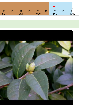
01
15
01
15
01
15
01
15
01
SEP
OCT
NOV
DIC
ENE