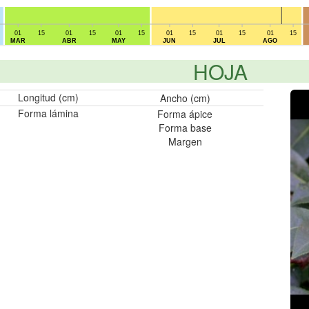
01
15
01
15
01
15
01
15
01
15
01
15
MAR
ABR
MAY
JUN
JUL
AGO
HOJA
Longitud (cm)
Ancho (cm)
Forma lámina
Forma ápice
Forma base
Margen