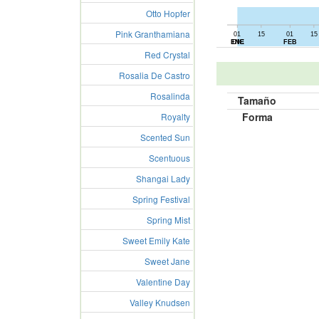
Otto Hopfer
Pink Granthamiana
01
15
01
15
01
15
ENE
DIC
FEB
Red Crystal
Rosalia De Castro
Rosalinda
Tamaño
Forma
Royalty
Scented Sun
Scentuous
Shangai Lady
Spring Festival
Spring Mist
Sweet Emily Kate
Sweet Jane
Valentine Day
Valley Knudsen