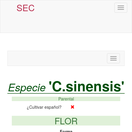
SEC
Toggl
naviga
Toggle
navigatio
'C.sinensis'
Especie
Parental
¿Cultivar español?
FLOR
Forma