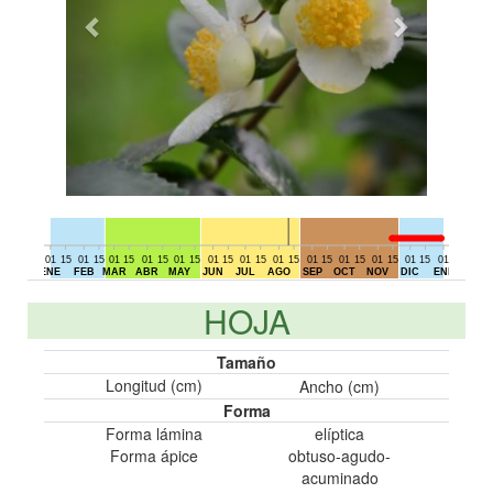
01
15
01
15
01
15
01
15
01
15
01
15
01
15
01
15
01
15
01
15
01
15
01
15
01
15
01
DIC
ENE
FEB
MAR
ABR
MAY
JUN
JUL
AGO
SEP
OCT
NOV
DIC
ENE
HOJA
Tamaño
Longitud (cm)
Ancho (cm)
Forma
Forma lámina
elíptica
Forma ápice
obtuso-agudo-
acuminado