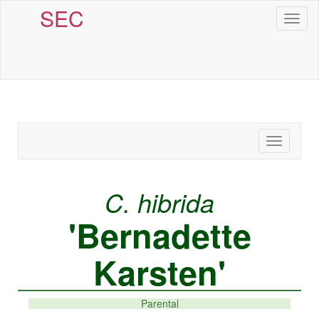
SEC
Toggl
naviga
Toggle
navigatio
C. hibrida
'Bernadette
Karsten'
Parental