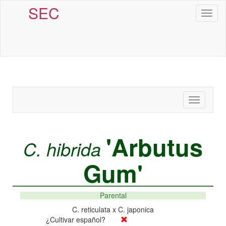
SEC
Toggl
naviga
Toggle
navigatio
'Arbutus
C. hibrida
Gum'
Parental
C. reticulata x C. japonica
¿Cultivar español?