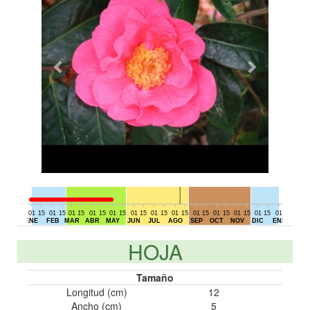
01
15
01
15
01
15
01
15
01
15
01
15
01
15
01
15
01
15
01
15
01
15
01
15
01
15
01
DIC
ENE
FEB
MAR
ABR
MAY
JUN
JUL
AGO
SEP
OCT
NOV
DIC
ENE
HOJA
Tamaño
Longitud (cm)
12
Ancho (cm)
5