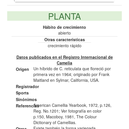
PLANTA
Hábito de crecimiento
abierto
Otras características
crecimiento rápido
Datos publicados en el Registro Internacional de
Camelia
Un hí­brido de C. reticulata que floreció por
Origen
primera vez en 1964; originado por Frank
Maitland en Sylmar, California, USA.
Registrador
Sports
Sinónimos
American Camellia Yearbook, 1972, p.126,
Referencias
Reg. No.1201; Ver fotografí­a en color
p.150, Macoboy, 1981, The Colour
Dictionary of Camellias.
Existe también la forma variegada.
Otros