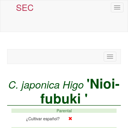
SEC
Toggl
naviga
Toggle
navigatio
'Nioi-
C. japonica Higo
fubuki '
Parental
¿Cultivar español?