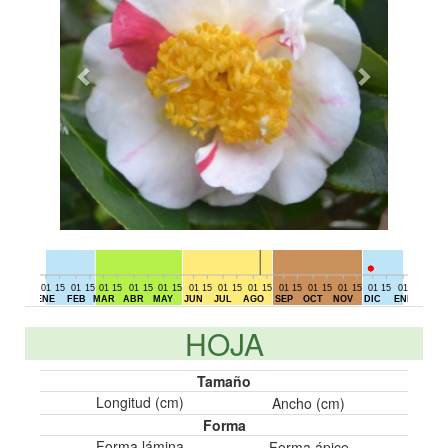
01
15
01
15
01
15
01
15
01
15
01
15
01
15
01
15
01
15
01
15
01
15
01
15
01
15
01
DIC
ENE
FEB
MAR
ABR
MAY
JUN
JUL
AGO
SEP
OCT
NOV
DIC
ENE
HOJA
Tamaño
Longitud (cm)
Ancho (cm)
Forma
Forma lámina
Forma ápice